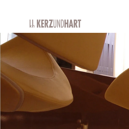
Kerz
und
Hart
GbR