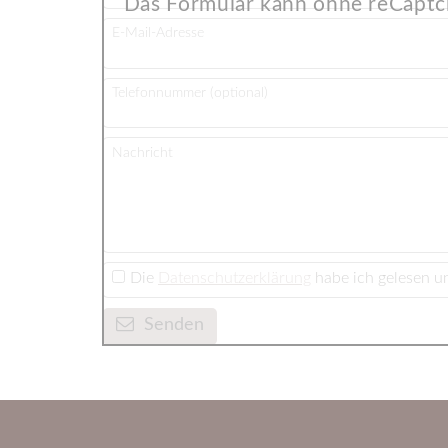
Das Formular kann ohne reCaptch
E-Mail-Adresse
Telefonnummer (optional)
Nachricht
Die
Datenschutzerklärung
habe ich gelesen un
Senden