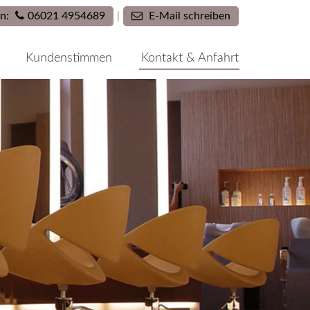
|
an:
06021 4954689
E-Mail schreiben
Kundenstimmen
Kontakt & Anfahrt