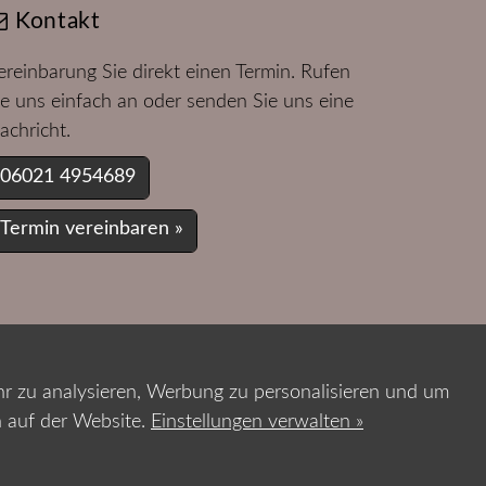
Kontakt
ereinbarung Sie direkt einen Termin. Rufen
ie uns einfach an oder senden Sie uns eine
achricht.
06021 4954689
Termin vereinbaren »
Barrierefreiheit
r zu analysieren, Werbung zu personalisieren und um
Cookie Einstellungen
n auf der Website.
Einstellungen verwalten »
Marketing by
WinLocal